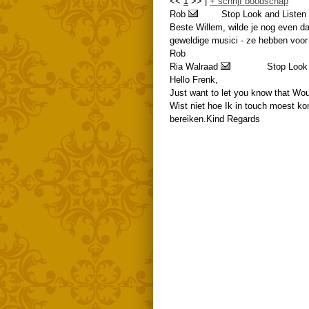
<<
1
>> |
+ schrijf boodschap
Rob
Stop Look and Listen 
Beste Willem, wilde je nog even d
geweldige musici - ze hebben voor 
Rob
Ria Walraad
Stop Look 
Hello Frenk,
Just want to let you know that Wou
Wist niet hoe Ik in touch moest ko
bereiken.Kind Regards