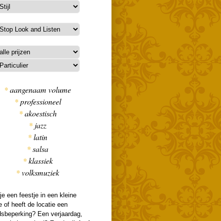
*
aangenaam volume
*
professioneel
*
akoestisch
*
jazz
*
latin
*
salsa
*
klassiek
*
volksmuziek
je een feestje in een kleine
e of heeft de locatie een
dsbeperking? Een verjaardag,