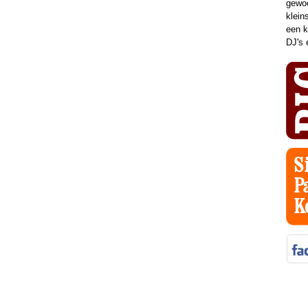
gewoo
klein
een k
DJ's 