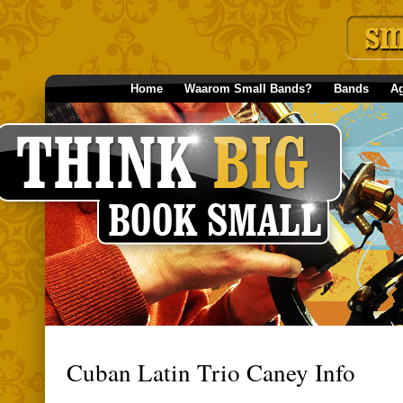
Home
Waarom Small Bands?
Bands
A
Cuban Latin Trio Caney Info