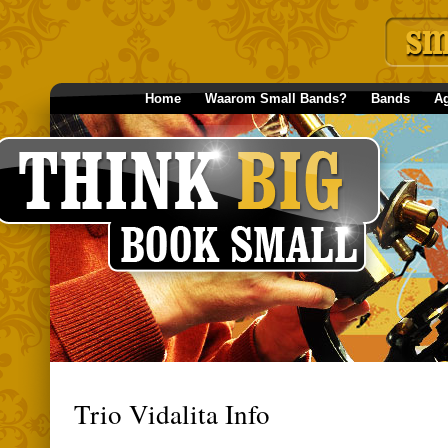
Home
Waarom Small Bands?
Bands
A
Trio Vidalita Info